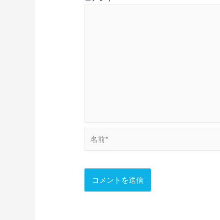
ゲ
ー
シ
ョ
ン
名
前
*