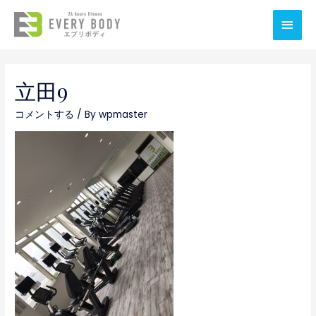
メ
イ
ン
立田9
メ
コメントする
/ By
wpmaster
ニ
ュ
ー