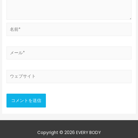
名
前
*
メ
ー
ル
*
ウ
ェ
ブ
サ
イ
ト
Copyright © 2026
EVERY BODY