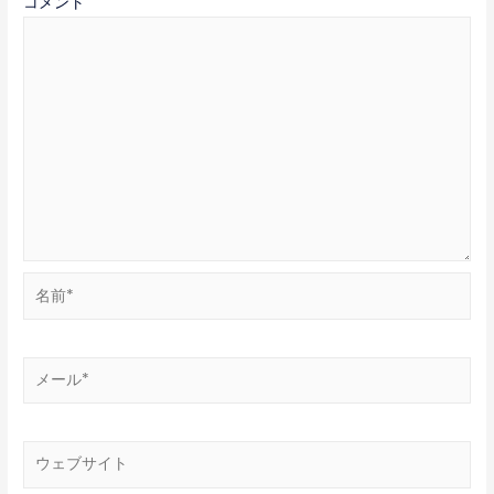
コメント
シ
ョ
ン
名
前
*
メ
ー
ル
*
ウ
ェ