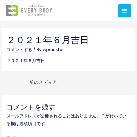
メ
イ
ン
２０２１年６月吉日
メ
コメントする
/ By
wpmaster
ニ
２０２１年６月吉日
ュ
ー
投
←
前のメディア
稿
ナ
コメントを残す
ビ
メールアドレスが公開されることはありません。
*
が付いてい
ゲ
る欄は必須項目です
ー