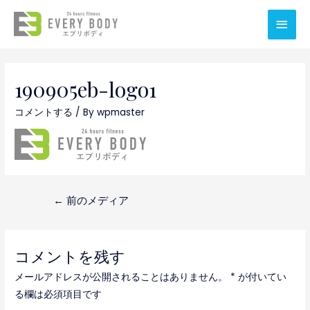
メ
イ
ン
190905eb-logo1
メ
コメントする
/ By
wpmaster
ニ
ュ
ー
投
←
前のメディア
稿
ナ
コメントを残す
ビ
メールアドレスが公開されることはありません。
*
が付いてい
ゲ
る欄は必須項目です