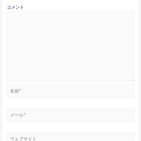
ー
コメント
シ
ョ
ン
名
前
*
メ
ー
ル
*
ウ