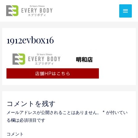
メ
イ
ン
1912evbox16
メ
ニ
ュ
ー
コメントを残す
メールアドレスが公開されることはありません。
*
が付いてい
る欄は必須項目です
コメント