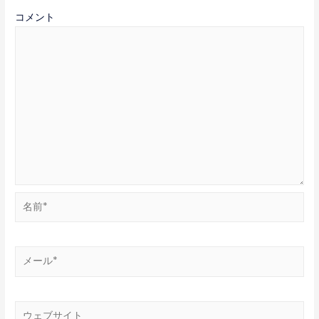
コメント
名
前
*
メ
ー
ル
*
ウ