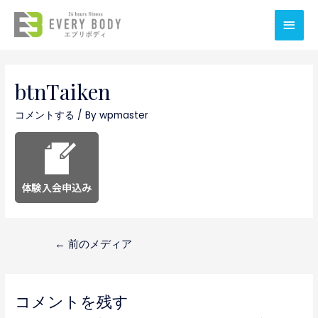
メ
イ
ン
btnTaiken
メ
コメントする
/ By
wpmaster
ニ
ュ
ー
投
←
前のメディア
稿
ナ
コメントを残す
ビ