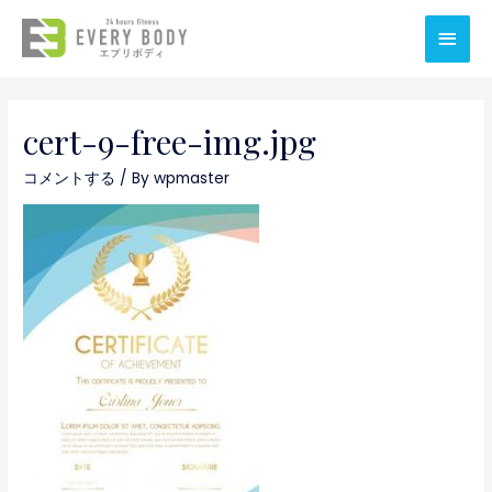
メ
イ
ン
cert-9-free-img.jpg
メ
コメントする
/ By
wpmaster
ニ
ュ
ー