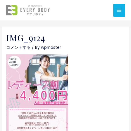
メ
イ
ン
IMG_9124
メ
コメントする
/ By
wpmaster
ニ
ュ
ー