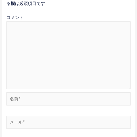
ゲ
る欄は必須項目です
ー
コメント
シ
ョ
ン
名
前
*
メ
ー
ル