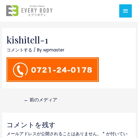
メ
イ
ン
kishitell-1
メ
コメントする
/ By
wpmaster
ニ
ュ
ー
投
←
前のメディア
稿
ナ
コメントを残す
ビ
メールアドレスが公開されることはありません。
*
が付いてい