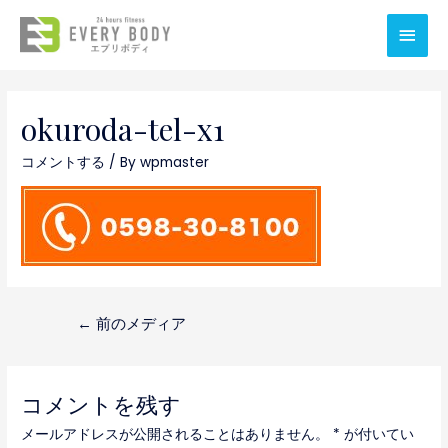
メ
イ
ン
okuroda-tel-x1
メ
コメントする
/ By
wpmaster
ニ
ュ
ー
投
←
前のメディア
稿
ナ
コメントを残す
ビ
メールアドレスが公開されることはありません。
*
が付いてい