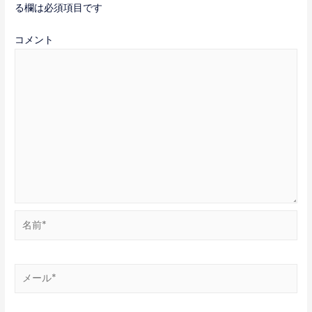
ゲ
る欄は必須項目です
ー
コメント
シ
ョ
ン
名
前
*
メ
ー
ル