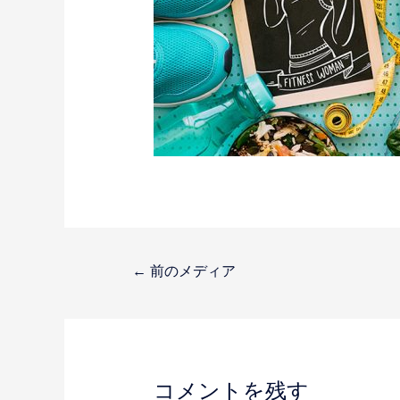
投
←
前のメディア
稿
ナ
コメントを残す