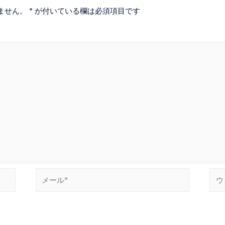
ません。
*
が付いている欄は必須項目です
メ
ウ
ー
ェ
ル
ブ
*
サ