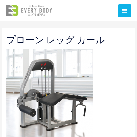
メ
イ
ン
プローン レッグ カール
メ
ニ
ュ
ー