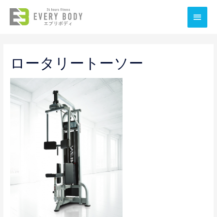
メ
イ
ン
ロータリートーソー
メ
ニ
ュ
ー